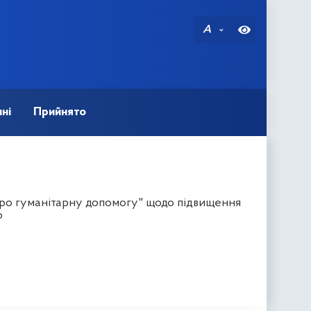
A
ні
Прийнято
"Про гуманітарну допомогу" щодо підвищення
ю