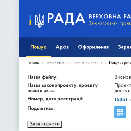
РАДА
ВЕРХОВНА Р
Законопроєкти, проєкт
Пошук
Архів
Оформлення
Заре
Законопроєкти, проєкти інших актів
Головна
Пошук за рек
Назва файлу:
Виснов
Назва законопроєкту, проєкту
Проєкт
іншого акта:
доступн
Номер, дата реєстрації:
15051
в
Поділитись:
Завантажити