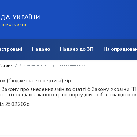
АДА УКРАЇНИ
и інших актів
єстровані
Надано
Надано до ЗП
На опрацюван
Картка законопроєкту, проєкту іншого акта
візитами
ок (бюджетна експертиза).zip
 Закону про внесення змін до статті 6 Закону України 
ості спеціалізованого транспорту для осіб з інвалідніст
ід 25.02.2026