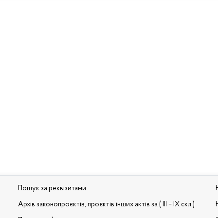
Пошук за реквізитами
Архів законопроєктів, проєктів інших актів за ( III – IX скл.)