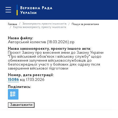
Законопроєкти, проєкти інших актів
Головна
Пошук за реквізитами
Картка законопроєкту, проєкту іншого акта
Назва файлу:
Авторський колектив (18.03.2026).zip
Назва законопроєкту, проєкту іншого акта:
Проєкт Закону про внесення зміни до Закону України
"Про військовий обов'язок і військову службу" щодо
обмеження залучення військовослужбовців до
безпосередньої участі у бойових діях одразу після
завершення військової підготовки
Номер, дата реєстрації:
15086
від 17.03.2026
Поділитись:
Завантажити