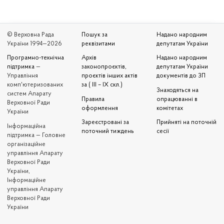
© Верховна Рада
Пошук за
Надано народним
України 1994—2026
реквізитами
депутатам України
Програмно-технічна
Архів
Надано народним
підтримка
—
законопроєктів,
депутатам України
Управління
проєктів інших актів
документів до ЗП
комп'ютеризованих
за ( III – IX скл.)
Знаходяться на
систем Апарату
Правила
опрацюванні в
Верховної Ради
оформлення
комітетах
України
Зареєстровані за
Прийняті на поточній
Iнформаційна
поточний тиждень
сесії
підтримка — Головне
організаційне
управління Апарату
Верховної Ради
України,
Інформаційне
управління Апарату
Верховної Ради
України