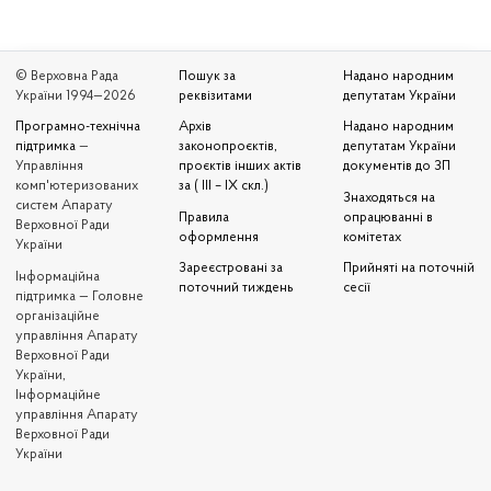
© Верховна Рада
Пошук за
Надано народним
України 1994—2026
реквізитами
депутатам України
Програмно-технічна
Архів
Надано народним
підтримка
—
законопроєктів,
депутатам України
Управління
проєктів інших актів
документів до ЗП
комп'ютеризованих
за ( III – IX скл.)
Знаходяться на
систем Апарату
Правила
опрацюванні в
Верховної Ради
оформлення
комітетах
України
Зареєстровані за
Прийняті на поточній
Iнформаційна
поточний тиждень
сесії
підтримка — Головне
організаційне
управління Апарату
Верховної Ради
України,
Інформаційне
управління Апарату
Верховної Ради
України