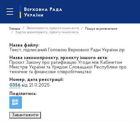
Законопроєкти, проєкти інших актів
Головна
Пошук за реквізитами
Картка законопроєкту, проєкту іншого акта
Назва файлу:
Текст, підписаний Головою Верховної Ради України.zip
Назва законопроєкту, проєкту іншого акта:
Проєкт Закону про ратифікацію Угоди між Кабінетом
Міністрів України та Урядом Словацької Республіки про
технічне та фінансове співробітництво
Номер, дата реєстрації:
0356
від 21.11.2025
Поділитись:
Завантажити