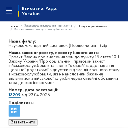
Законопроєкти, проєкти інших актів
Головна
Пошук за реквізитами
Картка законопроєкту, проєкту іншого акта
Назва файлу:
Науково-експертний висновок (Перше читання).zip
Назва законопроєкту, проєкту іншого акта:
Проєкт Закону про внесення змін до пункту 18 статті 10-1
Закону України "Про соціальний і правовий захист
військовослужбовців та членів їх сімей" щодо надання
щорічної додаткової відпустки під час дії воєнного стану
військовослужбовцям, які не висловили бажання
звільнятися з військової служби через сімейні обставини
та за деяких інших умов
Номер, дата реєстрації:
13209
від 23.04.2025
Поділитись:
Завантажити