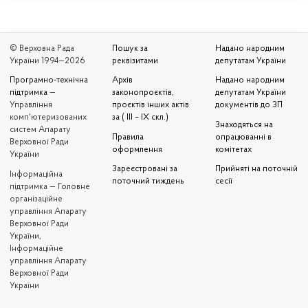
© Верховна Рада
Пошук за
Надано народним
України 1994—2026
реквізитами
депутатам України
Програмно-технічна
Архів
Надано народним
підтримка
—
законопроєктів,
депутатам України
Управління
проєктів інших актів
документів до ЗП
комп'ютеризованих
за ( III – IX скл.)
Знаходяться на
систем Апарату
Правила
опрацюванні в
Верховної Ради
оформлення
комітетах
України
Зареєстровані за
Прийняті на поточній
Iнформаційна
поточний тиждень
сесії
підтримка — Головне
організаційне
управління Апарату
Верховної Ради
України,
Інформаційне
управління Апарату
Верховної Ради
України