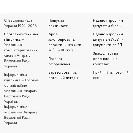
© Верховна Рада
Пошук за
Надано народним
України 1994—2026
реквізитами
депутатам України
Програмно-технічна
Архів
Надано народним
підтримка
—
законопроєктів,
депутатам України
Управління
проєктів інших актів
документів до ЗП
комп'ютеризованих
за ( III – IX скл.)
Знаходяться на
систем Апарату
Правила
опрацюванні в
Верховної Ради
оформлення
комітетах
України
Зареєстровані за
Прийняті на поточній
Iнформаційна
поточний тиждень
сесії
підтримка — Головне
організаційне
управління Апарату
Верховної Ради
України,
Інформаційне
управління Апарату
Верховної Ради
України