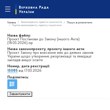
Законопроєкти, проєкти інших актів
Головна
Пошук за реквізитами
Картка законопроєкту, проєкту іншого акта
Назва файлу:
Проєкт Постанови до Закону (іншого Акта)
(18.03.2026).zip
Назва законопроєкту, проєкту іншого акта:
Проєкт Закону про внесення змін до деяких законів
України щодо утворення, реорганізації та ліквідації
закладів вищої освіти
Номер, дата реєстрації:
15085
від 17.03.2026
Поділитись:
Завантажити