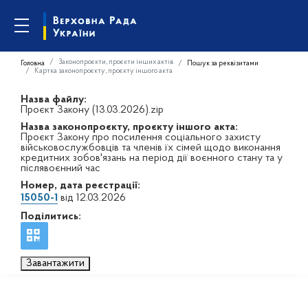
Законопроєкти, проєкти інших актів
Головна
Пошук за реквізитами
Картка законопроєкту, проєкту іншого акта
Назва файлу:
Проєкт Закону (13.03.2026).zip
Назва законопроєкту, проєкту іншого акта:
Проєкт Закону про посилення соціального захисту
військовослужбовців та членів їх сімей щодо виконання
кредитних зобов'язань на період дії воєнного стану та у
післявоєнний час
Номер, дата реєстрації:
15050-1
від 12.03.2026
Поділитись:
Завантажити