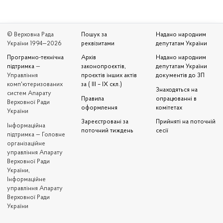
© Верховна Рада
Пошук за
Надано народним
України 1994—2026
реквізитами
депутатам України
Програмно-технічна
Архів
Надано народним
підтримка
—
законопроєктів,
депутатам України
Управління
проєктів інших актів
документів до ЗП
комп'ютеризованих
за ( III – IX скл.)
Знаходяться на
систем Апарату
Правила
опрацюванні в
Верховної Ради
оформлення
комітетах
України
Зареєстровані за
Прийняті на поточній
Iнформаційна
поточний тиждень
сесії
підтримка — Головне
організаційне
управління Апарату
Верховної Ради
України,
Інформаційне
управління Апарату
Верховної Ради
України