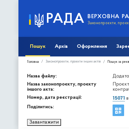
РАДА
ВЕРХОВНА Р
Законопроєкти, проєкт
Пошук
Архів
Оформлення
Заре
Законопроєкти, проєкти інших актів
Головна
Пошук за рек
Назва файлу:
Додаток
Назва законопроєкту, проєкту
Проєкт
іншого акта:
контра
Номер, дата реєстрації:
15071
в
Поділитись:
Завантажити