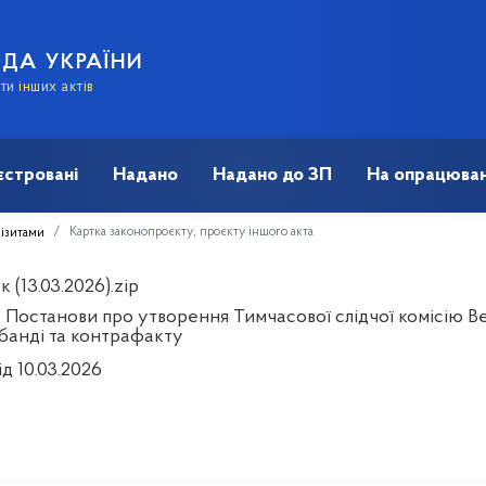
АДА УКРАЇНИ
и інших актів
єстровані
Надано
Надано до ЗП
На опрацюван
Картка законопроєкту, проєкту іншого акта
візитами
 (13.03.2026).zip
 Постанови про утворення Тимчасової слідчої комісію Вер
банді та контрафакту
ід 10.03.2026