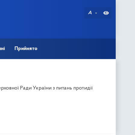
A
ні
Прийнято
ховної Ради України з питань протидії