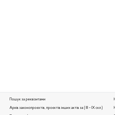
Пошук за реквізитами
Архів законопроєктів, проєктів інших актів за ( III – IX скл.)