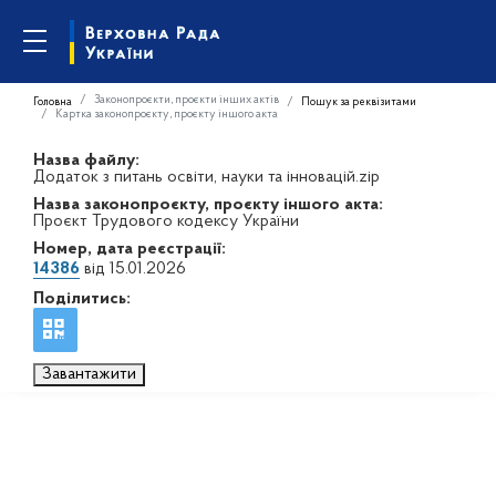
Законопроєкти, проєкти інших актів
Головна
Пошук за реквізитами
Картка законопроєкту, проєкту іншого акта
Назва файлу:
Додаток з питань освіти, науки та інновацій.zip
Назва законопроєкту, проєкту іншого акта:
Проєкт Трудового кодексу України
Номер, дата реєстрації:
14386
від 15.01.2026
Поділитись:
Завантажити