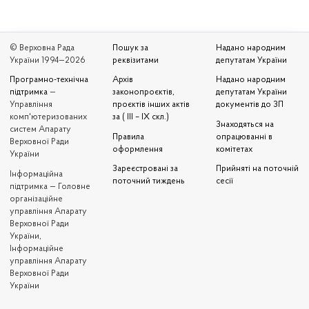
© Верховна Рада
Пошук за
Надано народним
України 1994—2026
реквізитами
депутатам України
Програмно-технічна
Архів
Надано народним
підтримка
—
законопроєктів,
депутатам України
Управління
проєктів інших актів
документів до ЗП
комп'ютеризованих
за ( III – IX скл.)
Знаходяться на
систем Апарату
Правила
опрацюванні в
Верховної Ради
оформлення
комітетах
України
Зареєстровані за
Прийняті на поточній
Iнформаційна
поточний тиждень
сесії
підтримка — Головне
організаційне
управління Апарату
Верховної Ради
України,
Інформаційне
управління Апарату
Верховної Ради
України