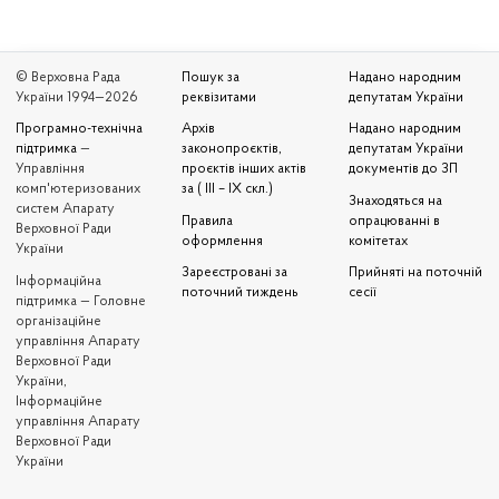
© Верховна Рада
Пошук за
Надано народним
України 1994—2026
реквізитами
депутатам України
Програмно-технічна
Архів
Надано народним
підтримка
—
законопроєктів,
депутатам України
Управління
проєктів інших актів
документів до ЗП
комп'ютеризованих
за ( III – IX скл.)
Знаходяться на
систем Апарату
Правила
опрацюванні в
Верховної Ради
оформлення
комітетах
України
Зареєстровані за
Прийняті на поточній
Iнформаційна
поточний тиждень
сесії
підтримка — Головне
організаційне
управління Апарату
Верховної Ради
України,
Інформаційне
управління Апарату
Верховної Ради
України