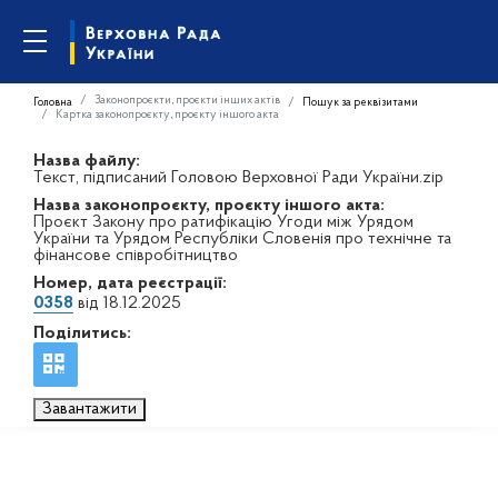
Законопроєкти, проєкти інших актів
Головна
Пошук за реквізитами
Картка законопроєкту, проєкту іншого акта
Назва файлу:
Текст, підписаний Головою Верховної Ради України.zip
Назва законопроєкту, проєкту іншого акта:
Проєкт Закону про ратифікацію Угоди між Урядом
України та Урядом Республіки Словенія про технічне та
фінансове співробітництво
Номер, дата реєстрації:
0358
від 18.12.2025
Поділитись:
Завантажити