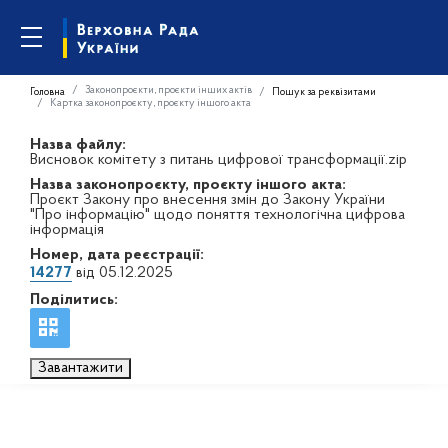
Законопроєкти, проєкти інших актів
Головна
Пошук за реквізитами
Картка законопроєкту, проєкту іншого акта
Назва файлу:
Висновок комітету з питань цифрової трансформації.zip
Назва законопроєкту, проєкту іншого акта:
Проєкт Закону про внесення змін до Закону України
"Про інформацію" щодо поняття технологічна цифрова
інформація
Номер, дата реєстрації:
14277
від 05.12.2025
Поділитись:
Завантажити