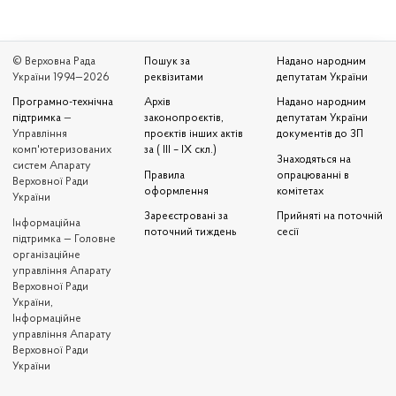
© Верховна Рада
Пошук за
Надано народним
України 1994—2026
реквізитами
депутатам України
Програмно-технічна
Архів
Надано народним
підтримка
—
законопроєктів,
депутатам України
Управління
проєктів інших актів
документів до ЗП
комп'ютеризованих
за ( III – IX скл.)
Знаходяться на
систем Апарату
Правила
опрацюванні в
Верховної Ради
оформлення
комітетах
України
Зареєстровані за
Прийняті на поточній
Iнформаційна
поточний тиждень
сесії
підтримка — Головне
організаційне
управління Апарату
Верховної Ради
України,
Інформаційне
управління Апарату
Верховної Ради
України