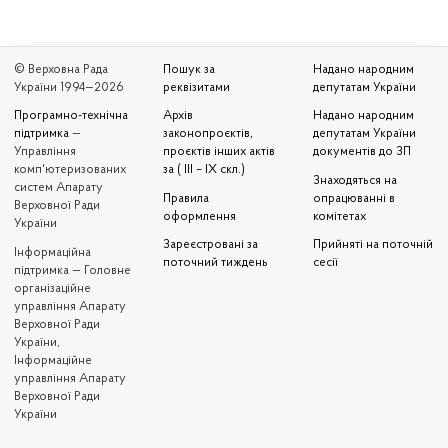
© Верховна Рада
Пошук за
Надано народним
України 1994—2026
реквізитами
депутатам України
Програмно-технічна
Архів
Надано народним
підтримка
—
законопроєктів,
депутатам України
Управління
проєктів інших актів
документів до ЗП
комп'ютеризованих
за ( III – IX скл.)
Знаходяться на
систем Апарату
Правила
опрацюванні в
Верховної Ради
оформлення
комітетах
України
Зареєстровані за
Прийняті на поточній
Iнформаційна
поточний тиждень
сесії
підтримка — Головне
організаційне
управління Апарату
Верховної Ради
України,
Інформаційне
управління Апарату
Верховної Ради
України