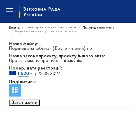
Законопроєкти, проєкти інших актів
Головна
Пошук за реквізитами
Картка законопроєкту, проєкту іншого акта
Назва файлу:
Порівняльна таблиця (Друге читання).zip
Назва законопроєкту, проєкту іншого акта:
Проєкт Закону про публічні закупівлі
Номер, дата реєстрації:
11520
від 23.08.2024
Поділитись:
Завантажити