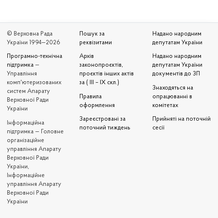
© Верховна Рада
Пошук за
Надано народним
України 1994—2026
реквізитами
депутатам України
Програмно-технічна
Архів
Надано народним
підтримка
—
законопроєктів,
депутатам України
Управління
проєктів інших актів
документів до ЗП
комп'ютеризованих
за ( III – IX скл.)
Знаходяться на
систем Апарату
Правила
опрацюванні в
Верховної Ради
оформлення
комітетах
України
Зареєстровані за
Прийняті на поточній
Iнформаційна
поточний тиждень
сесії
підтримка — Головне
організаційне
управління Апарату
Верховної Ради
України,
Інформаційне
управління Апарату
Верховної Ради
України