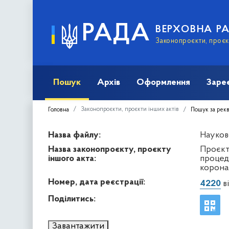
РАДА
ВЕРХОВНА Р
Законопроєкти, проєкт
Пошук
Архів
Оформлення
Заре
Законопроєкти, проєкти інших актів
Головна
Пошук за рек
Назва файлу:
Науков
Назва законопроєкту, проєкту
Проєкт
іншого акта:
процед
корона
Номер, дата реєстрації:
4220
ві
Поділитись:
Завантажити