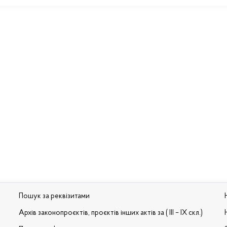
Пошук за реквізитами
Архів законопроєктів, проєктів інших актів за ( III – IX скл.)