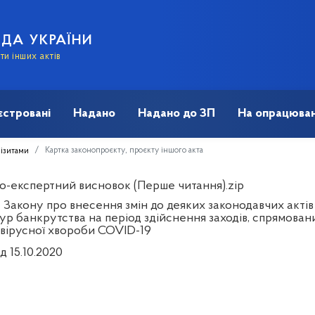
АДА УКРАЇНИ
и інших актів
єстровані
Надано
Надано до ЗП
На опрацюван
Картка законопроєкту, проєкту іншого акта
візитами
о-експертний висновок (Перше читання).zip
 Закону про внесення змін до деяких законодавчих акті
ур банкрутства на період здійснення заходів, спрямова
вірусної хвороби COVID-19
д 15.10.2020