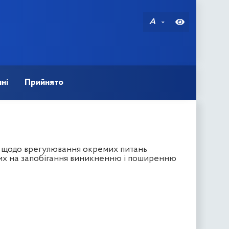
A
ні
Прийнято
в щодо врегулювання окремих питань
них на запобігання виникненню і поширенню