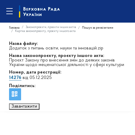
Законопроєкти, проєкти інших актів
Головна
Пошук за реквізитами
Картка законопроєкту, проєкту іншого акта
Назва файлу:
Додаток з питань освіти, науки та інновацій.zip
Назва законопроєкту, проєкту іншого акта:
Проєкт Закону про внесення змін до деяких законів
України щодо меценатської діяльності у сфері культури
Номер, дата реєстрації:
14276
від 05.12.2025
Поділитись:
Завантажити