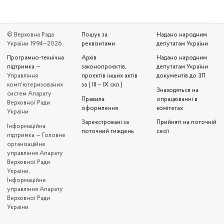
© Верховна Рада
Пошук за
Надано народним
України 1994—2026
реквізитами
депутатам України
Програмно-технічна
Архів
Надано народним
підтримка
—
законопроєктів,
депутатам України
Управління
проєктів інших актів
документів до ЗП
комп'ютеризованих
за ( III – IX скл.)
Знаходяться на
систем Апарату
Правила
опрацюванні в
Верховної Ради
оформлення
комітетах
України
Зареєстровані за
Прийняті на поточній
Iнформаційна
поточний тиждень
сесії
підтримка — Головне
організаційне
управління Апарату
Верховної Ради
України,
Інформаційне
управління Апарату
Верховної Ради
України