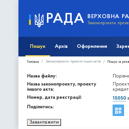
РАДА
ВЕРХОВНА Р
Законопроєкти, проєкт
Пошук
Архів
Оформлення
Заре
Законопроєкти, проєкти інших актів
Головна
Пошук за рек
Назва файлу:
Порівня
Назва законопроєкту, проєкту
Проєкт
іншого акта:
кредитн
Номер, дата реєстрації:
15050
в
Поділитись:
Завантажити