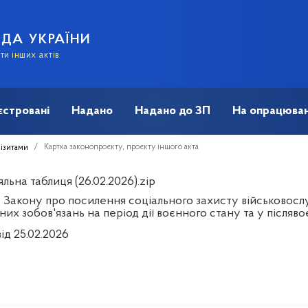
АДА УКРАЇНИ
и інших актів
єстровані
Надано
Надано до ЗП
На опрацюван
Картка законопроєкту, проєкту іншого акта
візитами
льна таблиця (26.02.2026).zip
 Закону про посилення соціального захисту військовослу
их зобов'язань на період дії воєнного стану та у післяв
ід 25.02.2026