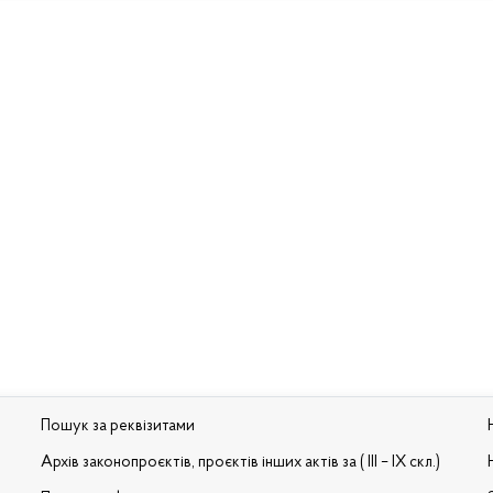
Пошук за реквізитами
Архів законопроєктів, проєктів інших актів за ( III – IX скл.)