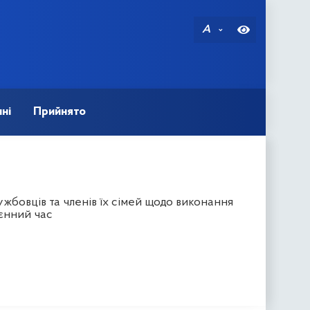
A
ні
Прийнято
жбовців та членів їх сімей щодо виконання
оєнний час