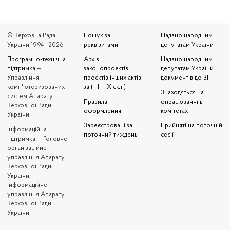
© Верховна Рада
Пошук за
Надано народним
України 1994—2026
реквізитами
депутатам України
Програмно-технічна
Архів
Надано народним
підтримка
—
законопроєктів,
депутатам України
Управління
проєктів інших актів
документів до ЗП
комп'ютеризованих
за ( III – IX скл.)
Знаходяться на
систем Апарату
Правила
опрацюванні в
Верховної Ради
оформлення
комітетах
України
Зареєстровані за
Прийняті на поточній
Iнформаційна
поточний тиждень
сесії
підтримка — Головне
організаційне
управління Апарату
Верховної Ради
України,
Інформаційне
управління Апарату
Верховної Ради
України