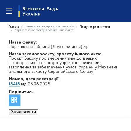
Законопроєкти, проєкти інших актів
Головна
Пошук за реквізитами
Картка законопроєкту, проєкту іншого акта
Назва файлу:
Порівняльна таблиця (Друге читання).zip
Назва законопроєкту, проєкту іншого акта:
Проєкт Закону про внесення змін до деяких
законодавчих актів щодо управління ризиками
затоплення та забезпечення участі України у Механізмі
цивільного захисту Європейського Союзу
Номер, дата реєстрації:
13418
від 25.06.2025
Поділитись:
Завантажити