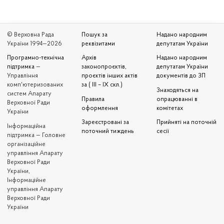
© Верховна Рада
Пошук за
Надано народним
України 1994—2026
реквізитами
депутатам України
Програмно-технічна
Архів
Надано народним
підтримка
—
законопроєктів,
депутатам України
Управління
проєктів інших актів
документів до ЗП
комп'ютеризованих
за ( III – IX скл.)
Знаходяться на
систем Апарату
Правила
опрацюванні в
Верховної Ради
оформлення
комітетах
України
Зареєстровані за
Прийняті на поточній
Iнформаційна
поточний тиждень
сесії
підтримка — Головне
організаційне
управління Апарату
Верховної Ради
України,
Інформаційне
управління Апарату
Верховної Ради
України