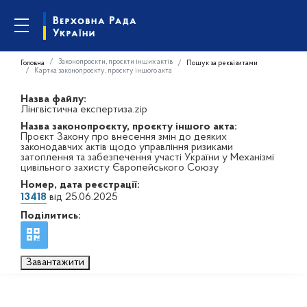
Законопроєкти, проєкти інших актів
Головна
Пошук за реквізитами
Картка законопроєкту, проєкту іншого акта
Назва файлу:
Лінгвістична експертиза.zip
Назва законопроєкту, проєкту іншого акта:
Проєкт Закону про внесення змін до деяких
законодавчих актів щодо управління ризиками
затоплення та забезпечення участі України у Механізмі
цивільного захисту Європейського Союзу
Номер, дата реєстрації:
13418
від 25.06.2025
Поділитись:
Завантажити