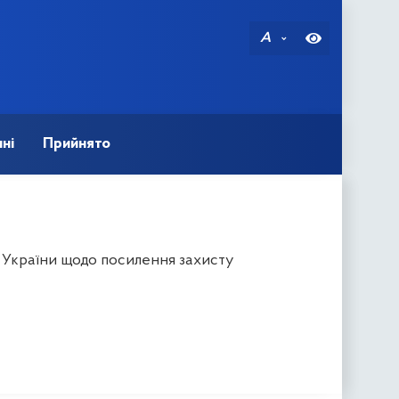
A
ні
Прийнято
в України щодо посилення захисту