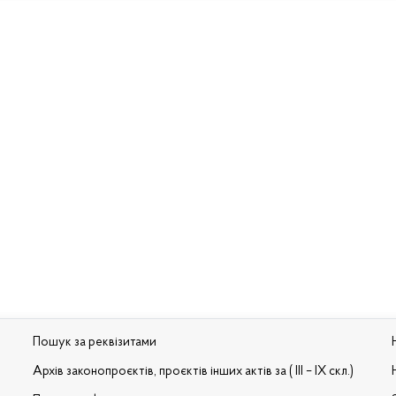
Пошук за реквізитами
Архів законопроєктів, проєктів інших актів за ( III – IX скл.)