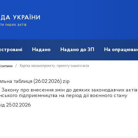
АДА УКРАЇНИ
и інших актів
єстровані
Надано
Надано до ЗП
На опрацюван
Картка законопроєкту, проєкту іншого акта
візитами
льна таблиця (26.02.2026).zip
 Закону про внесення змін до деяких законодавчих акті
нського підприємництва на період дії воєнного стану
ід 25.02.2026