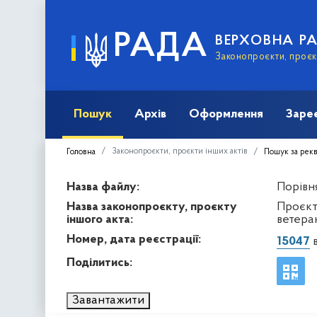
РАДА
ВЕРХОВНА Р
Законопроєкти, проєкт
Пошук
Архів
Оформлення
Заре
Законопроєкти, проєкти інших актів
Головна
Пошук за рек
Назва файлу:
Порівня
Назва законопроєкту, проєкту
Проєкт
іншого акта:
ветера
Номер, дата реєстрації:
15047
в
Поділитись:
Завантажити