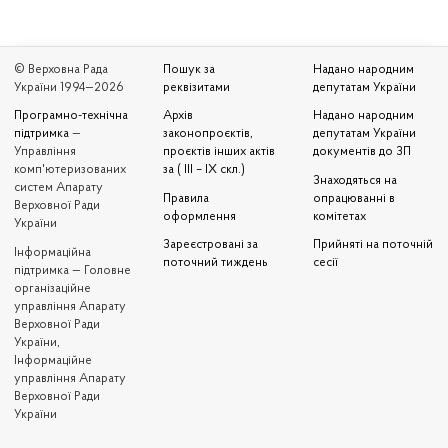
© Верховна Рада
Пошук за
Надано народним
України 1994—2026
реквізитами
депутатам України
Програмно-технічна
Архів
Надано народним
підтримка
—
законопроєктів,
депутатам України
Управління
проєктів інших актів
документів до ЗП
комп'ютеризованих
за ( III – IX скл.)
Знаходяться на
систем Апарату
Правила
опрацюванні в
Верховної Ради
оформлення
комітетах
України
Зареєстровані за
Прийняті на поточній
Iнформаційна
поточний тиждень
сесії
підтримка — Головне
організаційне
управління Апарату
Верховної Ради
України,
Інформаційне
управління Апарату
Верховної Ради
України