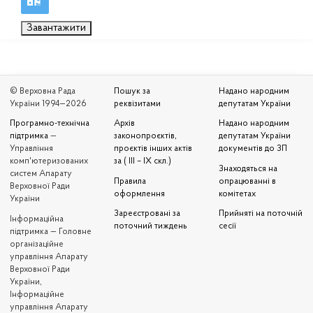
Завантажити
© Верховна Рада
Пошук за
Надано народним
України 1994—2026
реквізитами
депутатам України
Програмно-технічна
Архів
Надано народним
підтримка
—
законопроєктів,
депутатам України
Управління
проєктів інших актів
документів до ЗП
комп'ютеризованих
за ( III – IX скл.)
Знаходяться на
систем Апарату
Правила
опрацюванні в
Верховної Ради
оформлення
комітетах
України
Зареєстровані за
Прийняті на поточній
Iнформаційна
поточний тиждень
сесії
підтримка — Головне
організаційне
управління Апарату
Верховної Ради
України,
Інформаційне
управління Апарату