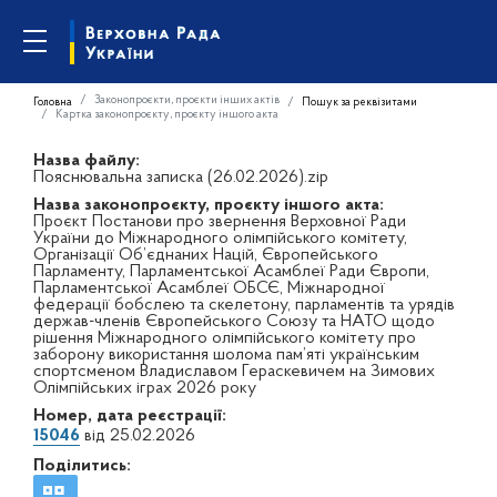
Законопроєкти, проєкти інших актів
Головна
Пошук за реквізитами
Картка законопроєкту, проєкту іншого акта
Назва файлу:
Пояснювальна записка (26.02.2026).zip
Назва законопроєкту, проєкту іншого акта:
Проєкт Постанови про звернення Верховної Ради
України до Міжнародного олімпійського комітету,
Організації Об’єднаних Націй, Європейського
Парламенту, Парламентської Асамблеї Ради Європи,
Парламентської Асамблеї ОБСЄ, Міжнародної
федерації бобслею та скелетону, парламентів та урядів
держав-членів Європейського Союзу та НАТО щодо
рішення Міжнародного олімпійського комітету про
заборону використання шолома пам’яті українським
спортсменом Владиславом Гераскевичем на Зимових
Олімпійських іграх 2026 року
Номер, дата реєстрації:
15046
від 25.02.2026
Поділитись: