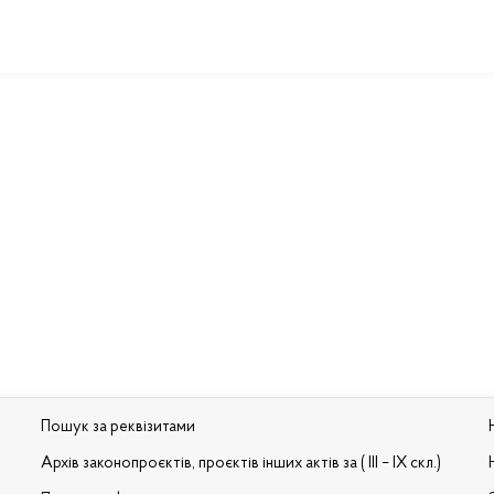
Пошук за реквізитами
Архів законопроєктів, проєктів інших актів за ( III – IX скл.)