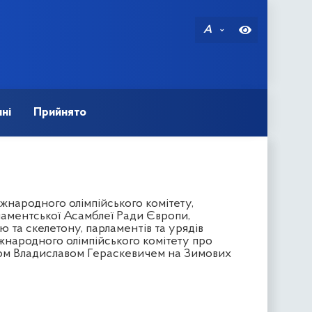
A
ні
Прийнято
народного олімпійського комітету,
ламентської Асамблеї Ради Європи,
та скелетону, парламентів та урядів
народного олімпійського комітету про
ном Владиславом Гераскевичем на Зимових