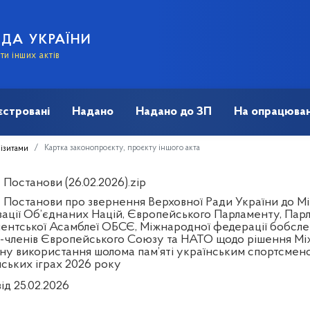
АДА УКРАЇНИ
и інших актів
єстровані
Надано
Надано до ЗП
На опрацюван
Картка законопроєкту, проєкту іншого акта
візитами
Постанови (26.02.2026).zip
 Постанови про звернення Верховної Ради України до Між
зації Об’єднаних Націй, Європейського Парламенту, Пар
ентської Асамблеї ОБСЄ, Міжнародної федерації бобслею 
-членів Європейського Союзу та НАТО щодо рішення Між
ну використання шолома пам’яті українським спортсме
йських іграх 2026 року
ід 25.02.2026