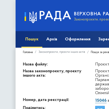
РАДА
ВЕРХОВНА Р
Законопроєкти, проєкт
Пошук
Архів
Оформлення
Заре
Законопроєкти, проєкти інших актів
Головна
Пошук за рек
Назва файлу:
Проєкт 
Назва законопроєкту, проєкту
Проєкт
іншого акта:
Органі
Парлам
держав
заборо
Олімпі
Номер, дата реєстрації:
15046
в
Поділитись: