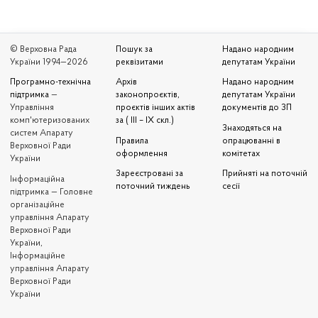
© Верховна Рада
Пошук за
Надано народним
України 1994—2026
реквізитами
депутатам України
Програмно-технічна
Архів
Надано народним
підтримка
—
законопроєктів,
депутатам України
Управління
проєктів інших актів
документів до ЗП
комп'ютеризованих
за ( III – IX скл.)
Знаходяться на
систем Апарату
Правила
опрацюванні в
Верховної Ради
оформлення
комітетах
України
Зареєстровані за
Прийняті на поточній
Iнформаційна
поточний тиждень
сесії
підтримка — Головне
організаційне
управління Апарату
Верховної Ради
України,
Інформаційне
управління Апарату
Верховної Ради
України