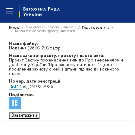
Законопроєкти, проєкти інших актів
Головна
Пошук за реквізитами
Картка законопроєкту, проєкту іншого акта
Назва файлу:
Подання (26.02.2026).zip
Назва законопроєкту, проєкту іншого акта:
Проєкт Закону про внесення змін до Про внесення змін
до Закону України "Про охорону дитинства" щодо
посилення захисту сімей з дітьми під час дії воєнного
стану
Номер, дата реєстрації:
15044
від 24.02.2026
Поділитись:
Завантажити