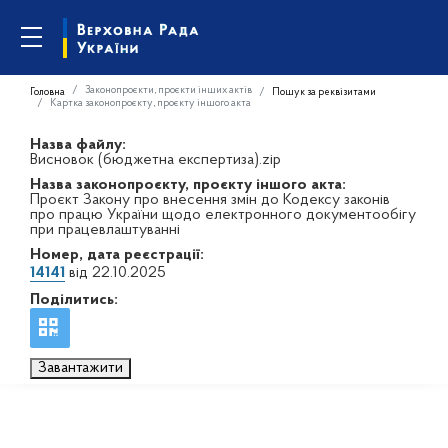
Законопроєкти, проєкти інших актів
Головна
Пошук за реквізитами
Картка законопроєкту, проєкту іншого акта
Назва файлу:
Висновок (бюджетна експертиза).zip
Назва законопроєкту, проєкту іншого акта:
Проєкт Закону про внесення змін до Кодексу законів
про працю України щодо електронного документообігу
при працевлаштуванні
Номер, дата реєстрації:
14141
від 22.10.2025
Поділитись:
Завантажити