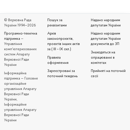
© Верховна Рада
Пошук за
Надано народним
України 1994—2026
реквізитами
депутатам України
Програмно-технічна
Архів
Надано народним
підтримка
—
законопроєктів,
депутатам України
Управління
проєктів інших актів
документів до ЗП
комп'ютеризованих
за ( III – IX скл.)
Знаходяться на
систем Апарату
Правила
опрацюванні в
Верховної Ради
оформлення
комітетах
України
Зареєстровані за
Прийняті на поточній
Iнформаційна
поточний тиждень
сесії
підтримка — Головне
організаційне
управління Апарату
Верховної Ради
України,
Інформаційне
управління Апарату
Верховної Ради
України