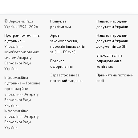
© Верховна Рада
Пошук за
Надано народним
України 1994—2026
реквізитами
депутатам України
Програмно-технічна
Архів
Надано народним
підтримка
—
законопроєктів,
депутатам України
Управління
проєктів інших актів
документів до ЗП
комп'ютеризованих
за ( III – IX скл.)
Знаходяться на
систем Апарату
Правила
опрацюванні в
Верховної Ради
оформлення
комітетах
України
Зареєстровані за
Прийняті на поточній
Iнформаційна
поточний тиждень
сесії
підтримка — Головне
організаційне
управління Апарату
Верховної Ради
України,
Інформаційне
управління Апарату
Верховної Ради
України