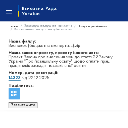
Законопроєкти, проєкти інших актів
Головна
Пошук за реквізитами
Картка законопроєкту, проєкту іншого акта
Назва файлу:
Висновок (бюджетна експертиза).zip
Назва законопроєкту, проєкту іншого акта:
Проєкт Закону про внесення змін до статті 22 Закону
України "Про позашкільну освіту" щодо оплати праці
працівників закладів позашкільної освіти
Номер, дата реєстрації:
14323
від 22.12.2025
Поділитись:
Завантажити