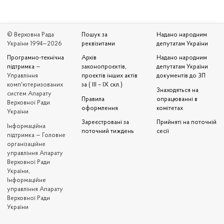
© Верховна Рада
Пошук за
Надано народним
України 1994—2026
реквізитами
депутатам України
Програмно-технічна
Архів
Надано народним
підтримка
—
законопроєктів,
депутатам України
Управління
проєктів інших актів
документів до ЗП
комп'ютеризованих
за ( III – IX скл.)
Знаходяться на
систем Апарату
Правила
опрацюванні в
Верховної Ради
оформлення
комітетах
України
Зареєстровані за
Прийняті на поточній
Iнформаційна
поточний тиждень
сесії
підтримка — Головне
організаційне
управління Апарату
Верховної Ради
України,
Інформаційне
управління Апарату
Верховної Ради
України