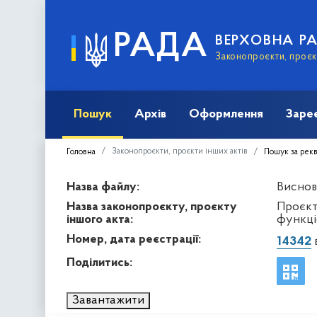
РАДА
ВЕРХОВНА Р
Законопроєкти, проєкт
Пошук
Архів
Оформлення
Заре
Законопроєкти, проєкти інших актів
Головна
Пошук за рек
Назва файлу:
Виснов
Назва законопроєкту, проєкту
Проєкт
іншого акта:
функці
Номер, дата реєстрації:
14342
в
Поділитись:
Завантажити