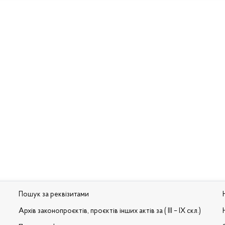
Пошук за реквізитами
Архів законопроєктів, проєктів інших актів за ( III – IX скл.)