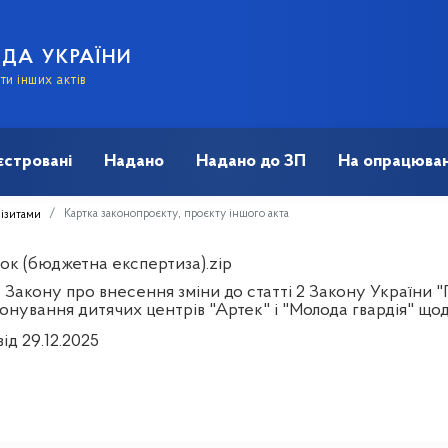
АДА УКРАЇНИ
и інших актів
єстровані
Надано
Надано до ЗП
На опрацюван
Картка законопроєкту, проєкту іншого акта
візитами
ок (бюджетна експертиза).zip
 Закону про внесення зміни до статті 2 Закону України 
онування дитячих центрів "Артек" і "Молода гвардія" що
ід 29.12.2025