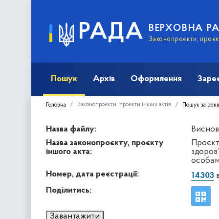
РАДА
ВЕРХОВНА Р
Законопроєкти, проєкт
Пошук
Архів
Оформлення
Заре
Законопроєкти, проєкти інших актів
Головна
Пошук за рек
Назва файлу:
Виснов
Назва законопроєкту, проєкту
Проєкт
іншого акта:
здоров
особам 
Номер, дата реєстрації:
14303
в
Поділитись:
Завантажити