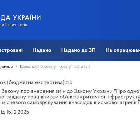
АДА УКРАЇНИ
и інших актів
єстровані
Надано
Надано до ЗП
На опрацюван
Картка законопроєкту, проєкту іншого акта
візитами
ок (бюджетна експертиза).zip
 Закону про внесення змін до Закону України "Про одно
’ю, завдану працівникам об’єктів критичної інфраструк
місцевого самоврядування внаслідок військової агресії 
ід 15.12.2025