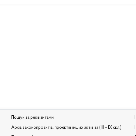
Пошук за реквізитами
Архів законопроєктів, проєктів інших актів за ( III – IX скл.)