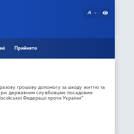
A
ні
Прийнято
разову грошову допомогу за шкоду життю та
тури, державним службовцям, посадовим
Російської Федерації проти України"