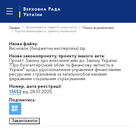
Законопроєкти, проєкти інших актів
Головна
Пошук за реквізитами
Картка законопроєкту, проєкту іншого акта
Назва файлу:
Висновок (бюджетна експертиза).zip
Назва законопроєкту, проєкту іншого акта:
Проєкт Закону про внесення змін до Закону України
"Про бухгалтерський облік та фінансову звітність в
Україні" щодо удосконалення управління фінансовими
ресурсами страховиків за загальнообов’язковим
державним соціальним страхуванням
Номер, дата реєстрації:
13552
від 28.07.2025
Поділитись:
Завантажити