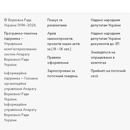
© Верховна Рада
Пошук за
Надано народним
України 1994—2026
реквізитами
депутатам України
Програмно-технічна
Архів
Надано народним
підтримка
—
законопроєктів,
депутатам України
Управління
проєктів інших актів
документів до ЗП
комп'ютеризованих
за ( III – IX скл.)
Знаходяться на
систем Апарату
Правила
опрацюванні в
Верховної Ради
оформлення
комітетах
України
Зареєстровані за
Прийняті на поточній
Iнформаційна
поточний тиждень
сесії
підтримка — Головне
організаційне
управління Апарату
Верховної Ради
України,
Інформаційне
управління Апарату
Верховної Ради
України