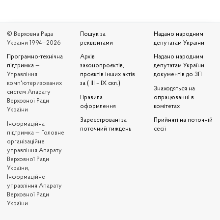
© Верховна Рада
Пошук за
Надано народним
України 1994—2026
реквізитами
депутатам України
Програмно-технічна
Архів
Надано народним
підтримка
—
законопроєктів,
депутатам України
Управління
проєктів інших актів
документів до ЗП
комп'ютеризованих
за ( III – IX скл.)
Знаходяться на
систем Апарату
Правила
опрацюванні в
Верховної Ради
оформлення
комітетах
України
Зареєстровані за
Прийняті на поточній
Iнформаційна
поточний тиждень
сесії
підтримка — Головне
організаційне
управління Апарату
Верховної Ради
України,
Інформаційне
управління Апарату
Верховної Ради
України