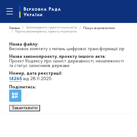
Законопроєкти, проєкти інших актів
Головна
Пошук за реквізитами
Картка законопроєкту, проєкту іншого акта
Назва файлу:
Висновок комітету з питань цифрової трансформації.zip
Назва законопроєкту, проєкту іншого акта:
Проєкт Кодексу про захист державності, незалежності
та статус захисників держави
Номер, дата реєстрації:
14265
від 28.11.2025
Поділитись:
Завантажити