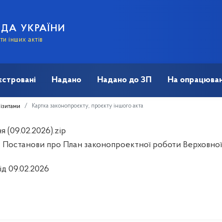
АДА УКРАЇНИ
и інших актів
єстровані
Надано
Надано до ЗП
На опрацюван
Картка законопроєкту, проєкту іншого акта
візитами
 (09.02.2026).zip
 Постанови про План законопроектної роботи Верховної 
ід 09.02.2026