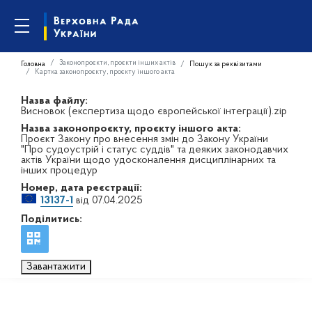
Законопроєкти, проєкти інших актів
Головна
Пошук за реквізитами
Картка законопроєкту, проєкту іншого акта
Назва файлу:
Висновок (експертиза щодо європейської інтеграції).zip
Назва законопроєкту, проєкту іншого акта:
Проєкт Закону про внесення змін до Закону України
"Про судоустрій і статус суддів" та деяких законодавчих
актів України щодо удосконалення дисциплінарних та
інших процедур
Номер, дата реєстрації:
13137-1
від 07.04.2025
Поділитись:
Завантажити