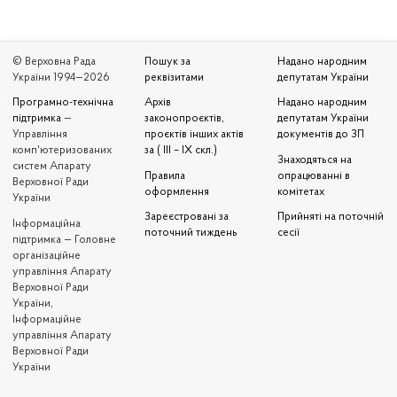
© Верховна Рада
Пошук за
Надано народним
України 1994—2026
реквізитами
депутатам України
Програмно-технічна
Архів
Надано народним
підтримка
—
законопроєктів,
депутатам України
Управління
проєктів інших актів
документів до ЗП
комп'ютеризованих
за ( III – IX скл.)
Знаходяться на
систем Апарату
Правила
опрацюванні в
Верховної Ради
оформлення
комітетах
України
Зареєстровані за
Прийняті на поточній
Iнформаційна
поточний тиждень
сесії
підтримка — Головне
організаційне
управління Апарату
Верховної Ради
України,
Інформаційне
управління Апарату
Верховної Ради
України