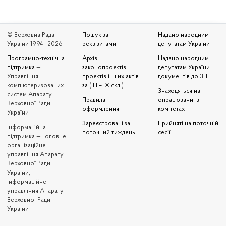
© Верховна Рада
Пошук за
Надано народним
України 1994—2026
реквізитами
депутатам України
Програмно-технічна
Архів
Надано народним
підтримка
—
законопроєктів,
депутатам України
Управління
проєктів інших актів
документів до ЗП
комп'ютеризованих
за ( III – IX скл.)
Знаходяться на
систем Апарату
Правила
опрацюванні в
Верховної Ради
оформлення
комітетах
України
Зареєстровані за
Прийняті на поточній
Iнформаційна
поточний тиждень
сесії
підтримка — Головне
організаційне
управління Апарату
Верховної Ради
України,
Інформаційне
управління Апарату
Верховної Ради
України