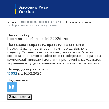
Законопроєкти, проєкти інших актів
Головна
Пошук за реквізитами
Картка законопроєкту, проєкту іншого акта
Назва файлу:
Порівняльна таблиця (16.02.2026).zip
Назва законопроєкту, проєкту іншого акта:
Проєкт Закону про внесення змін до Цивільного
кодексу України та інших законодавчих актів України
щодо законодавчого забезпечення збереження права на
компенсації, виплати і доплати, призначені спадкодавцеві
за рішенням суду, за членами його сім’ї та спадкоємцями
Номер, дата реєстрації:
15032
від 16.02.2026
Поділитись:
Завантажити