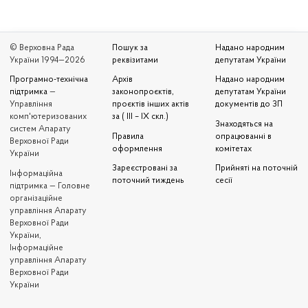
© Верховна Рада
Пошук за
Надано народним
України 1994—2026
реквізитами
депутатам України
Програмно-технічна
Архів
Надано народним
підтримка
—
законопроєктів,
депутатам України
Управління
проєктів інших актів
документів до ЗП
комп'ютеризованих
за ( III – IX скл.)
Знаходяться на
систем Апарату
Правила
опрацюванні в
Верховної Ради
оформлення
комітетах
України
Зареєстровані за
Прийняті на поточній
Iнформаційна
поточний тиждень
сесії
підтримка — Головне
організаційне
управління Апарату
Верховної Ради
України,
Інформаційне
управління Апарату
Верховної Ради
України