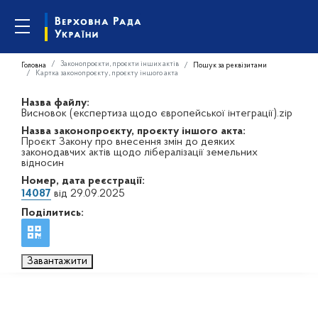
Законопроєкти, проєкти інших актів
Головна
Пошук за реквізитами
Картка законопроєкту, проєкту іншого акта
Назва файлу:
Висновок (експертиза щодо європейської інтеграції).zip
Назва законопроєкту, проєкту іншого акта:
Проєкт Закону про внесення змін до деяких
законодавчих актів щодо лібералізації земельних
відносин
Номер, дата реєстрації:
14087
від 29.09.2025
Поділитись:
Завантажити