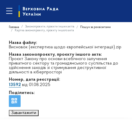
Законопроєкти, проєкти інших актів
Головна
Пошук за реквізитами
Картка законопроєкту, проєкту іншого акта
Назва файлу:
Висновок (експертиза щодо європейської інтеграції).zip
Назва законопроєкту, проєкту іншого акта:
Проєкт Закону про основи всебічного залучення
приватного сектору та громадянського суспільства до
здійснення заходів зі стримування деструктивної
діяльності в кіберпросторі
Номер, дата реєстрації:
13592
від 01.08.2025
Поділитись:
Завантажити