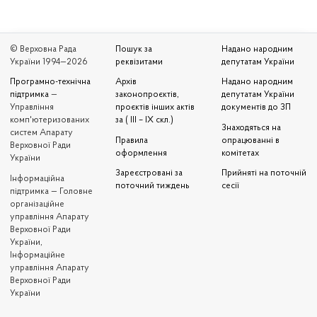
© Верховна Рада
Пошук за
Надано народним
України 1994—2026
реквізитами
депутатам України
Програмно-технічна
Архів
Надано народним
підтримка
—
законопроєктів,
депутатам України
Управління
проєктів інших актів
документів до ЗП
комп'ютеризованих
за ( III – IX скл.)
Знаходяться на
систем Апарату
Правила
опрацюванні в
Верховної Ради
оформлення
комітетах
України
Зареєстровані за
Прийняті на поточній
Iнформаційна
поточний тиждень
сесії
підтримка — Головне
організаційне
управління Апарату
Верховної Ради
України,
Інформаційне
управління Апарату
Верховної Ради
України