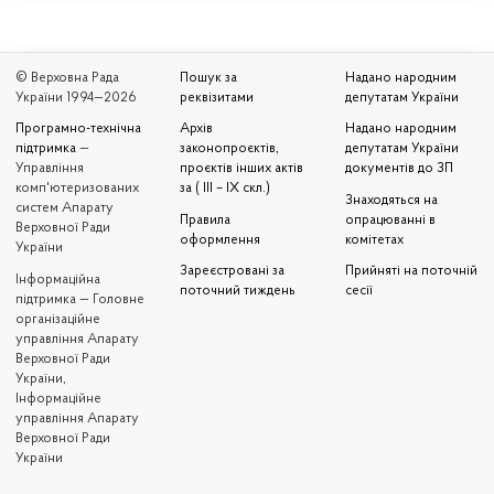
© Верховна Рада
Пошук за
Надано народним
України 1994—2026
реквізитами
депутатам України
Програмно-технічна
Архів
Надано народним
підтримка
—
законопроєктів,
депутатам України
Управління
проєктів інших актів
документів до ЗП
комп'ютеризованих
за ( III – IX скл.)
Знаходяться на
систем Апарату
Правила
опрацюванні в
Верховної Ради
оформлення
комітетах
України
Зареєстровані за
Прийняті на поточній
Iнформаційна
поточний тиждень
сесії
підтримка — Головне
організаційне
управління Апарату
Верховної Ради
України,
Інформаційне
управління Апарату
Верховної Ради
України