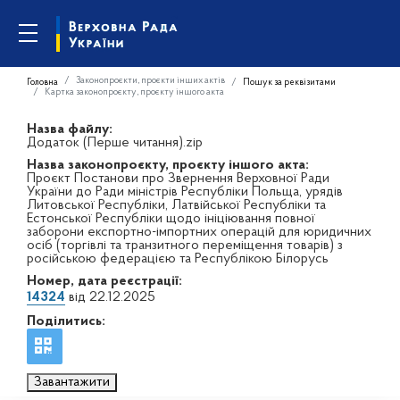
Законопроєкти, проєкти інших актів
Головна
Пошук за реквізитами
Картка законопроєкту, проєкту іншого акта
Назва файлу:
Додаток (Перше читання).zip
Назва законопроєкту, проєкту іншого акта:
Проєкт Постанови про Звернення Верховної Ради
України до Ради міністрів Республіки Польща, урядів
Литовської Республіки, Латвійської Республіки та
Естонської Республіки щодо ініціювання повної
заборони експортно-імпортних операцій для юридичних
осіб (торгівлі та транзитного переміщення товарів) з
російською федерацією та Республікою Білорусь
Номер, дата реєстрації:
14324
від 22.12.2025
Поділитись:
Завантажити