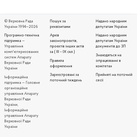
© Верховна Рада
Пошук за
Надано народним
України 1994—2026
реквізитами
депутатам України
Програмно-технічна
Архів
Надано народним
підтримка
—
законопроєктів,
депутатам України
Управління
проєктів інших актів
документів до ЗП
комп'ютеризованих
за ( III – IX скл.)
Знаходяться на
систем Апарату
Правила
опрацюванні в
Верховної Ради
оформлення
комітетах
України
Зареєстровані за
Прийняті на поточній
Iнформаційна
поточний тиждень
сесії
підтримка — Головне
організаційне
управління Апарату
Верховної Ради
України,
Інформаційне
управління Апарату
Верховної Ради
України