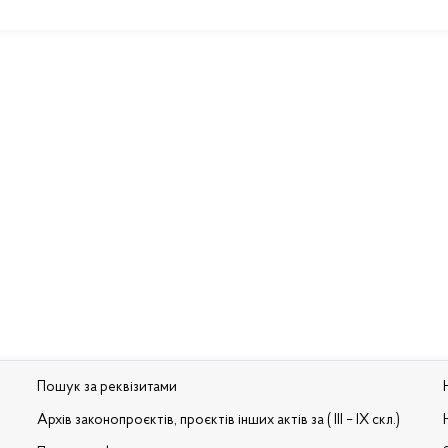
Пошук за реквізитами
Архів законопроєктів, проєктів інших актів за ( III – IX скл.)