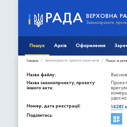
РАДА
ВЕРХОВНА Р
Законопроєкти, проєкт
Пошук
Архів
Оформлення
Заре
Законопроєкти, проєкти інших актів
Головна
Пошук за рек
Назва файлу:
Виснов
Назва законопроєкту, проєкту
Проєкт
іншого акта:
врегул
комерці
удоско
Номер, дата реєстрації:
14281
в
Поділитись: