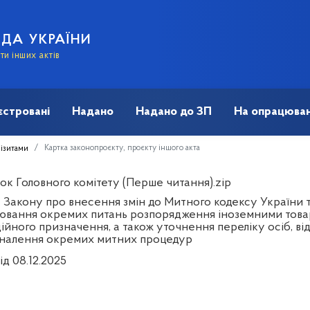
АДА УКРАЇНИ
и інших актів
єстровані
Надано
Надано до ЗП
На опрацюван
Картка законопроєкту, проєкту іншого акта
візитами
ок Головного комітету (Перше читання).zip
 Закону про внесення змін до Митного кодексу України т
ювання окремих питань розпорядження іноземними това
йного призначення, а також уточнення переліку осіб, від
налення окремих митних процедур
ід 08.12.2025