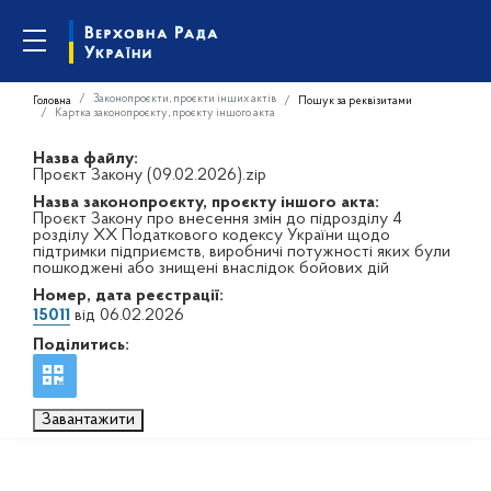
Законопроєкти, проєкти інших актів
Головна
Пошук за реквізитами
Картка законопроєкту, проєкту іншого акта
Назва файлу:
Проєкт Закону (09.02.2026).zip
Назва законопроєкту, проєкту іншого акта:
Проєкт Закону про внесення змін до підрозділу 4
розділу ХХ Податкового кодексу України щодо
підтримки підприємств, виробничі потужності яких були
пошкоджені або знищені внаслідок бойових дій
Номер, дата реєстрації:
15011
від 06.02.2026
Поділитись:
Завантажити