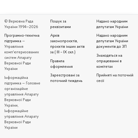
© Верховна Рада
Пошук за
Надано народним
України 1994—2026
реквізитами
депутатам України
Програмно-технічна
Архів
Надано народним
підтримка
—
законопроєктів,
депутатам України
Управління
проєктів інших актів
документів до ЗП
комп'ютеризованих
за ( III – IX скл.)
Знаходяться на
систем Апарату
Правила
опрацюванні в
Верховної Ради
оформлення
комітетах
України
Зареєстровані за
Прийняті на поточній
Iнформаційна
поточний тиждень
сесії
підтримка — Головне
організаційне
управління Апарату
Верховної Ради
України,
Інформаційне
управління Апарату
Верховної Ради
України