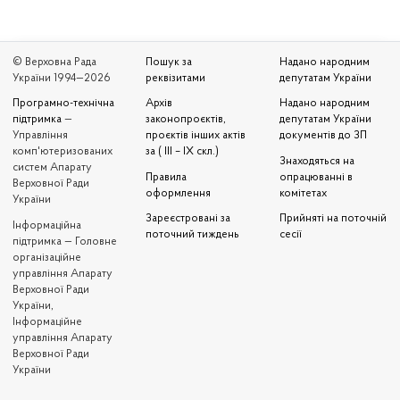
© Верховна Рада
Пошук за
Надано народним
України 1994—2026
реквізитами
депутатам України
Програмно-технічна
Архів
Надано народним
підтримка
—
законопроєктів,
депутатам України
Управління
проєктів інших актів
документів до ЗП
комп'ютеризованих
за ( III – IX скл.)
Знаходяться на
систем Апарату
Правила
опрацюванні в
Верховної Ради
оформлення
комітетах
України
Зареєстровані за
Прийняті на поточній
Iнформаційна
поточний тиждень
сесії
підтримка — Головне
організаційне
управління Апарату
Верховної Ради
України,
Інформаційне
управління Апарату
Верховної Ради
України