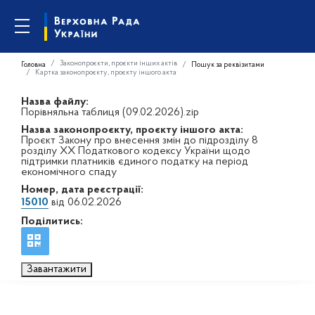
Законопроєкти, проєкти інших актів
Головна
Пошук за реквізитами
Картка законопроєкту, проєкту іншого акта
Назва файлу:
Порівняльна таблиця (09.02.2026).zip
Назва законопроєкту, проєкту іншого акта:
Проєкт Закону про внесення змін до підрозділу 8
розділу ХХ Податкового кодексу України щодо
підтримки платників єдиного податку на період
економічного спаду
Номер, дата реєстрації:
15010
від 06.02.2026
Поділитись:
Завантажити