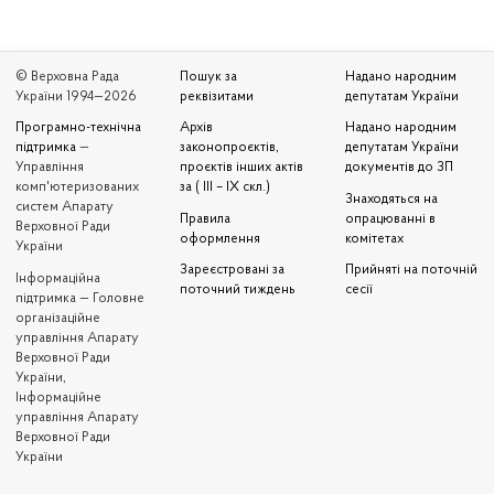
© Верховна Рада
Пошук за
Надано народним
України 1994—2026
реквізитами
депутатам України
Програмно-технічна
Архів
Надано народним
підтримка
—
законопроєктів,
депутатам України
Управління
проєктів інших актів
документів до ЗП
комп'ютеризованих
за ( III – IX скл.)
Знаходяться на
систем Апарату
Правила
опрацюванні в
Верховної Ради
оформлення
комітетах
України
Зареєстровані за
Прийняті на поточній
Iнформаційна
поточний тиждень
сесії
підтримка — Головне
організаційне
управління Апарату
Верховної Ради
України,
Інформаційне
управління Апарату
Верховної Ради
України