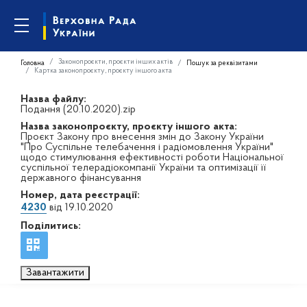
Законопроєкти, проєкти інших актів
Головна
Пошук за реквізитами
Картка законопроєкту, проєкту іншого акта
Назва файлу:
Подання (20.10.2020).zip
Назва законопроєкту, проєкту іншого акта:
Проєкт Закону про внесення змін до Закону України
"Про Суспільне телебачення і радіомовлення України"
щодо стимулювання ефективності роботи Національної
суспільної телерадіокомпанії України та оптимізації її
державного фінансування
Номер, дата реєстрації:
4230
від 19.10.2020
Поділитись:
Завантажити