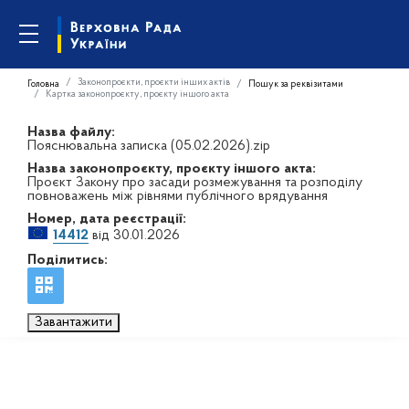
Законопроєкти, проєкти інших актів
Головна
Пошук за реквізитами
Картка законопроєкту, проєкту іншого акта
Назва файлу:
Пояснювальна записка (05.02.2026).zip
Назва законопроєкту, проєкту іншого акта:
Проєкт Закону про засади розмежування та розподілу
повноважень між рівнями публічного врядування
Номер, дата реєстрації:
14412
від 30.01.2026
Поділитись:
Завантажити