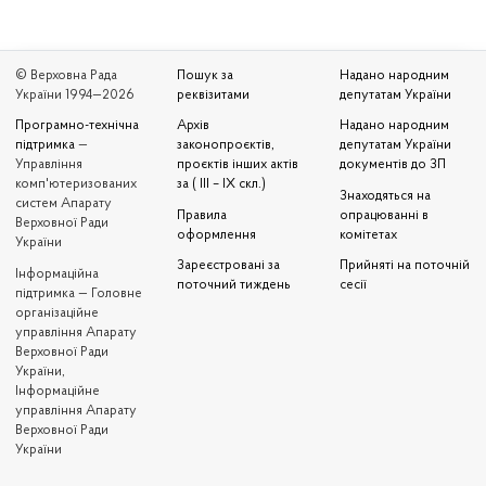
© Верховна Рада
Пошук за
Надано народним
України 1994—2026
реквізитами
депутатам України
Програмно-технічна
Архів
Надано народним
підтримка
—
законопроєктів,
депутатам України
Управління
проєктів інших актів
документів до ЗП
комп'ютеризованих
за ( III – IX скл.)
Знаходяться на
систем Апарату
Правила
опрацюванні в
Верховної Ради
оформлення
комітетах
України
Зареєстровані за
Прийняті на поточній
Iнформаційна
поточний тиждень
сесії
підтримка — Головне
організаційне
управління Апарату
Верховної Ради
України,
Інформаційне
управління Апарату
Верховної Ради
України