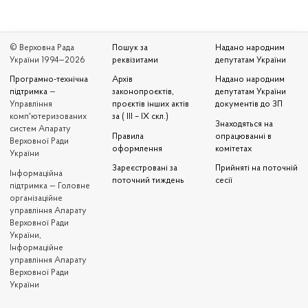
© Верховна Рада
Пошук за
Надано народним
України 1994—2026
реквізитами
депутатам України
Програмно-технічна
Архів
Надано народним
підтримка
—
законопроєктів,
депутатам України
Управління
проєктів інших актів
документів до ЗП
комп'ютеризованих
за ( III – IX скл.)
Знаходяться на
систем Апарату
Правила
опрацюванні в
Верховної Ради
оформлення
комітетах
України
Зареєстровані за
Прийняті на поточній
Iнформаційна
поточний тиждень
сесії
підтримка — Головне
організаційне
управління Апарату
Верховної Ради
України,
Інформаційне
управління Апарату
Верховної Ради
України