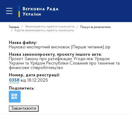
Законопроєкти, проєкти інших актів
Головна
Пошук за реквізитами
Картка законопроєкту, проєкту іншого акта
Назва файлу:
Науково-експертний висновок (Перше читання).zip
Назва законопроєкту, проєкту іншого акта:
Проєкт Закону про ратифікацію Угоди між Урядом
України та Урядом Республіки Словенія про технічне та
фінансове співробітництво
Номер, дата реєстрації:
0358
від 18.12.2025
Поділитись:
Завантажити