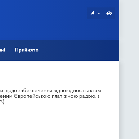
A
ні
Прийнято
и щодо забезпечення відповідності актам
вленим Європейською платіжною радою, з
A)