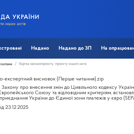
АДА УКРАЇНИ
и інших актів
єстровані
Надано
Надано до ЗП
На опрацюван
Картка законопроєкту, проєкту іншого акта
візитами
о-експертний висновок (Перше читання).zip
 Закону про внесення змін до Цивільного кодексу Україн
Європейського Союзу та відповідним критеріям, встано
приєднання України до Єдиної зони платежів у євро (SEP
ід 23.12.2025