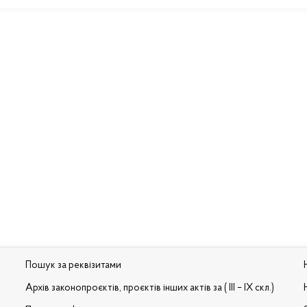
Пошук за реквізитами
Архів законопроєктів, проєктів інших актів за ( III – IX скл.)