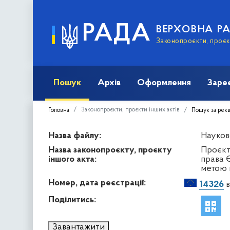
РАДА
ВЕРХОВНА Р
Законопроєкти, проєкт
Пошук
Архів
Оформлення
Заре
Законопроєкти, проєкти інших актів
Головна
Пошук за рек
Назва файлу:
Науков
Назва законопроєкту, проєкту
Проєкт
іншого акта:
права 
метою 
Номер, дата реєстрації:
14326
в
Поділитись:
Завантажити