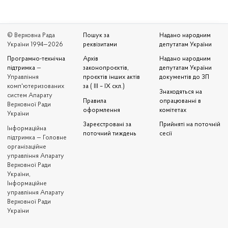
© Верховна Рада
Пошук за
Надано народним
України 1994—2026
реквізитами
депутатам України
Програмно-технічна
Архів
Надано народним
підтримка
—
законопроєктів,
депутатам України
Управління
проєктів інших актів
документів до ЗП
комп'ютеризованих
за ( III – IX скл.)
Знаходяться на
систем Апарату
Правила
опрацюванні в
Верховної Ради
оформлення
комітетах
України
Зареєстровані за
Прийняті на поточній
Iнформаційна
поточний тиждень
сесії
підтримка — Головне
організаційне
управління Апарату
Верховної Ради
України,
Інформаційне
управління Апарату
Верховної Ради
України