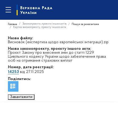
Законопроєкти, проєкти інших актів
Головна
Пошук за реквізитами
Картка законопроєкту, проєкту іншого акта
Назва файлу:
Висновок (експертиза щодо європейської інтеграції).zip
Назва законопроєкту, проєкту іншого акта:
Проєкт Закону про внесення змін до статті 1229
Цивільного кодексу України щодо забезпечення права
осіб на отримання страхових виплат
Номер, дата реєстрації:
14253
від 27.11.2025
Поділитись:
Завантажити