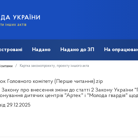
АДА УКРАЇНИ
и інших актів
єстровані
Надано
Надано до ЗП
На опрацюван
Картка законопроєкту, проєкту іншого акта
візитами
ок Головного комітету (Перше читання).zip
 Закону про внесення зміни до статті 2 Закону України 
онування дитячих центрів "Артек" і "Молода гвардія" що
ід 29.12.2025