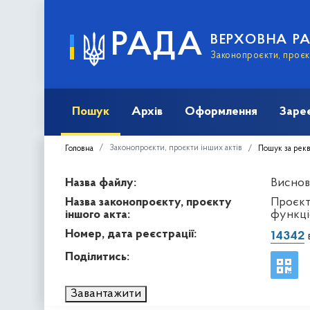
РАДА
ВЕРХОВНА Р
Законопроєкти, проєкт
Пошук
Архів
Оформлення
Заре
Законопроєкти, проєкти інших актів
Головна
Пошук за рек
Назва файлу:
Виснов
Назва законопроєкту, проєкту
Проєкт
іншого акта:
функці
Номер, дата реєстрації:
14342
в
Поділитись:
Завантажити