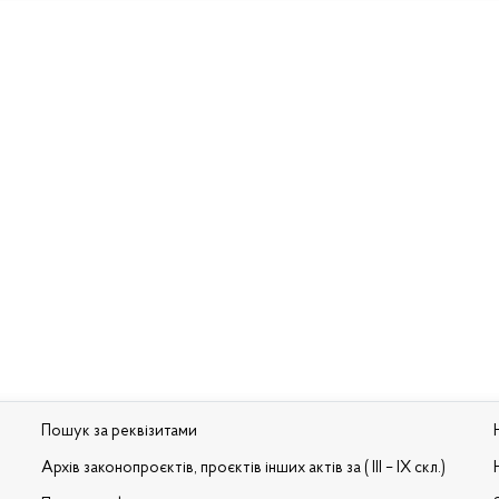
Пошук за реквізитами
Архів законопроєктів, проєктів інших актів за ( III – IX скл.)