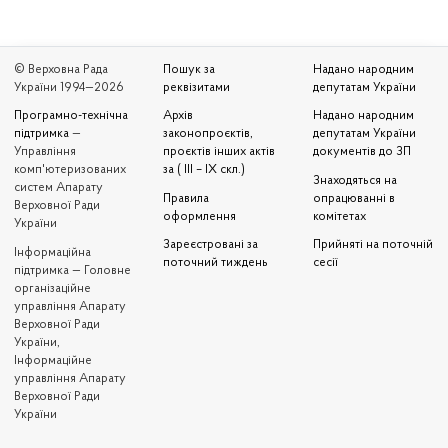
© Верховна Рада
Пошук за
Надано народним
України 1994—2026
реквізитами
депутатам України
Програмно-технічна
Архів
Надано народним
підтримка
—
законопроєктів,
депутатам України
Управління
проєктів інших актів
документів до ЗП
комп'ютеризованих
за ( III – IX скл.)
Знаходяться на
систем Апарату
Правила
опрацюванні в
Верховної Ради
оформлення
комітетах
України
Зареєстровані за
Прийняті на поточній
Iнформаційна
поточний тиждень
сесії
підтримка — Головне
організаційне
управління Апарату
Верховної Ради
України,
Інформаційне
управління Апарату
Верховної Ради
України