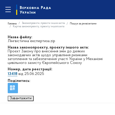
Законопроєкти, проєкти інших актів
Головна
Пошук за реквізитами
Картка законопроєкту, проєкту іншого акта
Назва файлу:
Лінгвістична експертиза.zip
Назва законопроєкту, проєкту іншого акта:
Проєкт Закону про внесення змін до деяких
законодавчих актів щодо управління ризиками
затоплення та забезпечення участі України у Механізмі
цивільного захисту Європейського Союзу
Номер, дата реєстрації:
13418
від 25.06.2025
Поділитись:
Завантажити