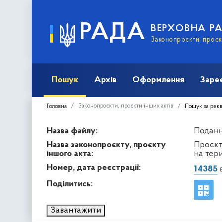
РАДА
ВЕРХОВНА Р
Законопроєкти, проєкт
Пошук
Архів
Оформлення
Заре
Законопроєкти, проєкти інших актів
Головна
Пошук за рек
Назва файлу:
Подання
Назва законопроєкту, проєкту
Проєкт
іншого акта:
на тер
Номер, дата реєстрації:
14385
в
Поділитись:
Завантажити