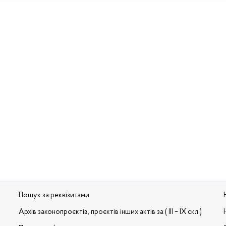
Пошук за реквізитами
Архів законопроєктів, проєктів інших актів за ( III – IX скл.)