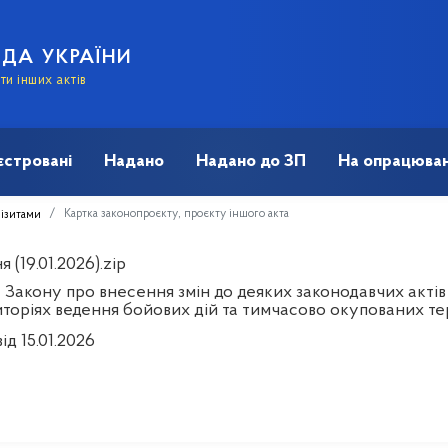
АДА УКРАЇНИ
и інших актів
єстровані
Надано
Надано до ЗП
На опрацюван
Картка законопроєкту, проєкту іншого акта
візитами
 (19.01.2026).zip
 Закону про внесення змін до деяких законодавчих актів 
иторіях ведення бойових дій та тимчасово окупованих те
ід 15.01.2026