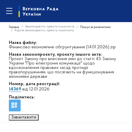
Законопроєкти, проєкти інших актів
Головна
Пошук за реквізитами
Картка законопроєкту, проєкту іншого акта
Назва файлу:
Фінансово-економічне обгрунтування (14.01.2026).zip
Назва законопроєкту, проєкту іншого акта:
Проєкт Закону про внесення змін до статті 43 Закону
України "Про електронні комунікації" щодо
вдосконалення правових засад протидії
правопорушенням, що посягають на функціонування
економіки держави
Номер, дата реєстрації:
14369
від 12.01.2026
Поділитись:
Завантажити