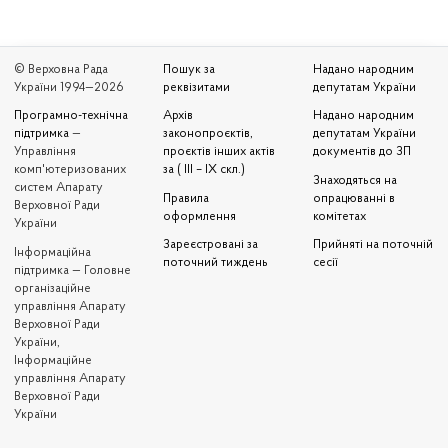
© Верховна Рада
Пошук за
Надано народним
України 1994—2026
реквізитами
депутатам України
Програмно-технічна
Архів
Надано народним
підтримка
—
законопроєктів,
депутатам України
Управління
проєктів інших актів
документів до ЗП
комп'ютеризованих
за ( III – IX скл.)
Знаходяться на
систем Апарату
Правила
опрацюванні в
Верховної Ради
оформлення
комітетах
України
Зареєстровані за
Прийняті на поточній
Iнформаційна
поточний тиждень
сесії
підтримка — Головне
організаційне
управління Апарату
Верховної Ради
України,
Інформаційне
управління Апарату
Верховної Ради
України