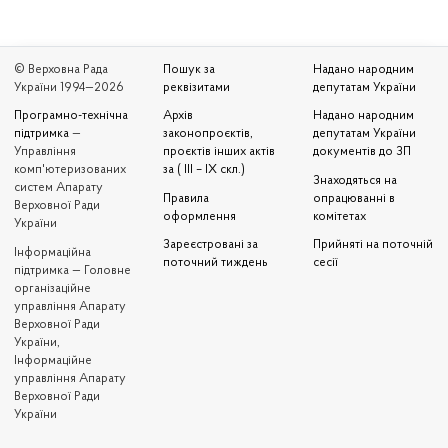
© Верховна Рада
Пошук за
Надано народним
України 1994—2026
реквізитами
депутатам України
Програмно-технічна
Архів
Надано народним
підтримка
—
законопроєктів,
депутатам України
Управління
проєктів інших актів
документів до ЗП
комп'ютеризованих
за ( III – IX скл.)
Знаходяться на
систем Апарату
Правила
опрацюванні в
Верховної Ради
оформлення
комітетах
України
Зареєстровані за
Прийняті на поточній
Iнформаційна
поточний тиждень
сесії
підтримка — Головне
організаційне
управління Апарату
Верховної Ради
України,
Інформаційне
управління Апарату
Верховної Ради
України