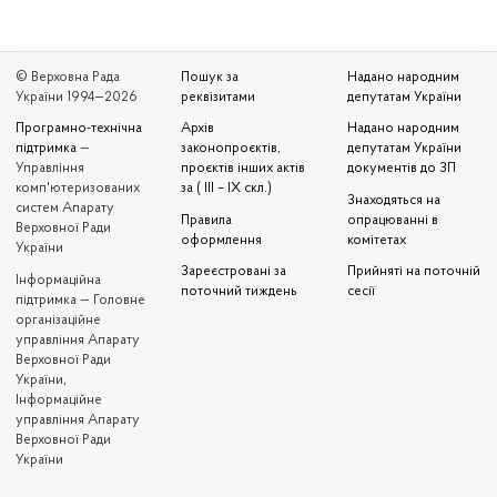
© Верховна Рада
Пошук за
Надано народним
України 1994—2026
реквізитами
депутатам України
Програмно-технічна
Архів
Надано народним
підтримка
—
законопроєктів,
депутатам України
Управління
проєктів інших актів
документів до ЗП
комп'ютеризованих
за ( III – IX скл.)
Знаходяться на
систем Апарату
Правила
опрацюванні в
Верховної Ради
оформлення
комітетах
України
Зареєстровані за
Прийняті на поточній
Iнформаційна
поточний тиждень
сесії
підтримка — Головне
організаційне
управління Апарату
Верховної Ради
України,
Інформаційне
управління Апарату
Верховної Ради
України